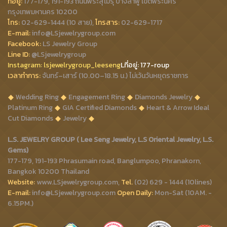
ที่อยู่:
177-179, 191-193 ถนนพระสุเมรุ บางลำพู เขตพระนคร
กรุงเทพมหานคร 10200
โทร:
02-629-1444 (10 สาย),
โทรสาร:
02-629-1717
E-mail:
info@LSjewelrygroup.com
Facebook:
LS Jewelry Group
Line ID:
@LSjewelrygroup
Instagram:
lsjewelrygroup_leeseng
Lที่
อยู่: 177-roup
เวลาทำการ:
จันทร์–เสาร์ (10.00–18.15 น.) ไม่เว้นวันหยุดราชการ
Wedding Ring
Engagement Ring
Diamonds Jewelry
Platinum Ring
GIA Certified Diamonds
Heart & Arrow Ideal
Cut Diamonds
Jewelry
L.S. JEWELRY GROUP ( Lee Seng Jewelry, L.S Oriental Jewelry, L.S.
Gems)
177-179, 191-193 Phrasumain road, Banglumpoo, Phranakorn,
Bangkok 10200 Thailand
Website:
www.LSjewelrygroup.com,
Tel.
(02) 629 - 1444 (10lines)
E-mail:
info@LSjewelrygroup.com
Open Daily:
Mon-Sat (10AM. -
6.15PM.)