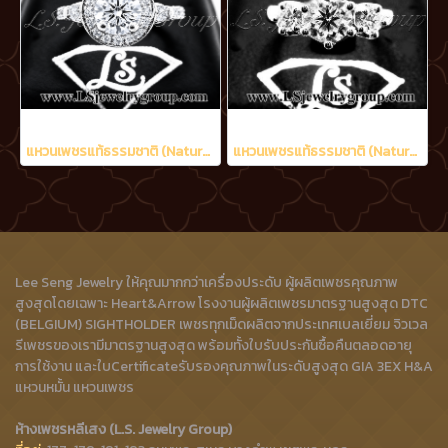
แหวนเพชรแท้ธรรมชาติ (Natural Diamonds) 1.42 Ct. มีใบ Cer E color (น้ำ 99%)/VVS
แหวนเพชรแท้ธรรมชาติ (Natural Diamonds) 1.20 Ct. มีใบ Cer E color (น้ำ 99%)/VVS
Lee Seng Jewelry ให้คุณมากกว่าเครื่องประดับ ผู้ผลิตเพชรคุณภาพ
สูงสุดโดยเฉพาะ Heart&Arrow โรงงานผู้ผลิตเพชรมาตรฐานสูงสุด DTC
(BELGIUM) SIGHTHOLDER เพชรทุกเม็ดผลิตจากประเทศเบลเยี่ยม จิวเวล
รีเพชรของเรามีมาตรฐานสูงสุด พร้อมทั้งใบรับประกันซื้อคืนตลอดอายุ
การใช้งาน และใบCertificateรับรองคุณภาพในระดับสูงสุด GIA 3EX H&A
แหวนหมั้น แหวนเพชร
ห้างเพชรหลีเสง (L.S. Jewelry Group)