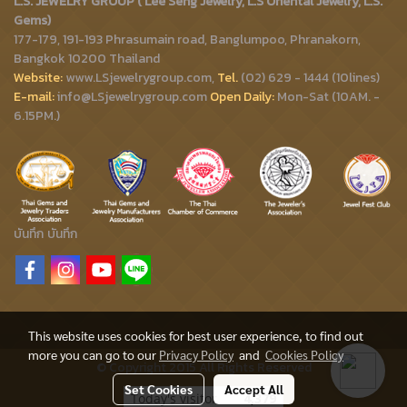
L.S. JEWELRY GROUP ( Lee Seng Jewelry, L.S Oriental Jewelry, L.S.
Gems)
177-179, 191-193 Phrasumain road, Banglumpoo, Phranakorn,
Bangkok 10200 Thailand
Website:
www.LSjewelrygroup.com,
Tel.
(02) 629 - 1444 (10lines)
E-mail:
info@LSjewelrygroup.com
Open Daily:
Mon-Sat (10AM. -
6.15PM.)
บันทึก
บันทึก
This website uses cookies for best user experience, to find out
more you can go to our
Privacy Policy
and
Cookies Policy
© Copyright 2015 All Rights Reserved
Set Cookies
Accept All
Today's visitor
4,379