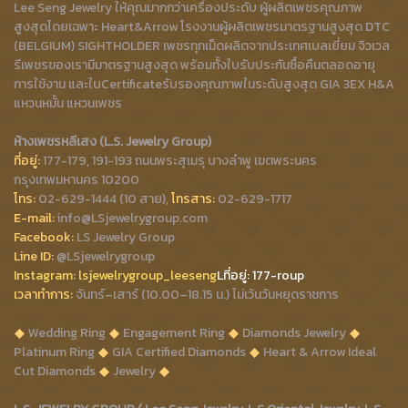
Lee Seng Jewelry ให้คุณมากกว่าเครื่องประดับ ผู้ผลิตเพชรคุณภาพ
สูงสุดโดยเฉพาะ Heart&Arrow โรงงานผู้ผลิตเพชรมาตรฐานสูงสุด DTC
(BELGIUM) SIGHTHOLDER เพชรทุกเม็ดผลิตจากประเทศเบลเยี่ยม จิวเวล
รีเพชรของเรามีมาตรฐานสูงสุด พร้อมทั้งใบรับประกันซื้อคืนตลอดอายุ
การใช้งาน และใบCertificateรับรองคุณภาพในระดับสูงสุด GIA 3EX H&A
แหวนหมั้น แหวนเพชร
ห้างเพชรหลีเสง (L.S. Jewelry Group)
ที่อยู่:
177-179, 191-193 ถนนพระสุเมรุ บางลำพู เขตพระนคร
กรุงเทพมหานคร 10200
โทร:
02-629-1444 (10 สาย),
โทรสาร:
02-629-1717
E-mail:
info@LSjewelrygroup.com
Facebook:
LS Jewelry Group
Line ID:
@LSjewelrygroup
Instagram:
lsjewelrygroup_leeseng
Lที่
อยู่: 177-roup
เวลาทำการ:
จันทร์–เสาร์ (10.00–18.15 น.) ไม่เว้นวันหยุดราชการ
Wedding Ring
Engagement Ring
Diamonds Jewelry
Platinum Ring
GIA Certified Diamonds
Heart & Arrow Ideal
Cut Diamonds
Jewelry