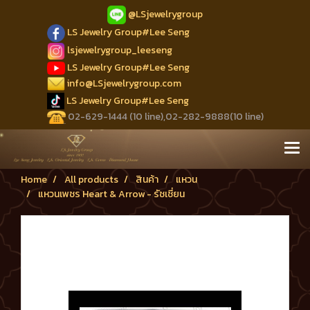
@LSjewelrygroup
LS Jewelry Group#Lee Seng
lsjewelrygroup_leeseng
LS Jewelry Group#Lee Seng
info@LSjewelrygroup.com
LS Jewelry Group#Lee Seng
02-629-1444 (10 line),02-282-9888(10 line)
Home
All products
สินค้า
แหวน
แหวนเพชร Heart & Arrow - รัชเชี่ยน