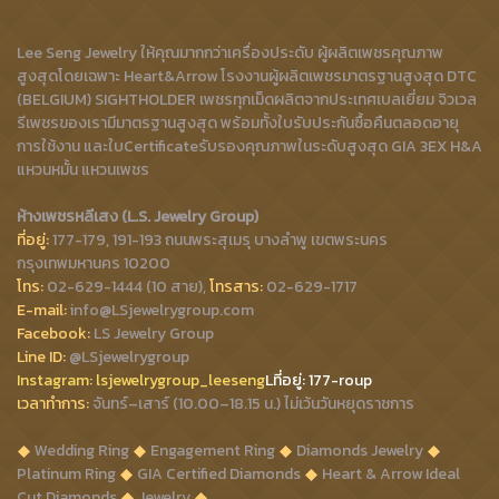
Lee Seng Jewelry ให้คุณมากกว่าเครื่องประดับ ผู้ผลิตเพชรคุณภาพ
สูงสุดโดยเฉพาะ Heart&Arrow โรงงานผู้ผลิตเพชรมาตรฐานสูงสุด DTC
(BELGIUM) SIGHTHOLDER เพชรทุกเม็ดผลิตจากประเทศเบลเยี่ยม จิวเวล
รีเพชรของเรามีมาตรฐานสูงสุด พร้อมทั้งใบรับประกันซื้อคืนตลอดอายุ
การใช้งาน และใบCertificateรับรองคุณภาพในระดับสูงสุด GIA 3EX H&A
แหวนหมั้น แหวนเพชร
ห้างเพชรหลีเสง (L.S. Jewelry Group)
ที่อยู่:
177-179, 191-193 ถนนพระสุเมรุ บางลำพู เขตพระนคร
กรุงเทพมหานคร 10200
โทร:
02-629-1444 (10 สาย),
โทรสาร:
02-629-1717
E-mail:
info@LSjewelrygroup.com
Facebook:
LS Jewelry Group
Line ID:
@LSjewelrygroup
Instagram:
lsjewelrygroup_leeseng
Lที่
อยู่: 177-roup
เวลาทำการ:
จันทร์–เสาร์ (10.00–18.15 น.) ไม่เว้นวันหยุดราชการ
Wedding Ring
Engagement Ring
Diamonds Jewelry
Platinum Ring
GIA Certified Diamonds
Heart & Arrow Ideal
Cut Diamonds
Jewelry