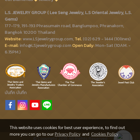
L.S. JEWELRY GROUP ( Lee Seng Jewelry, L.S Oriental Jewelry, L.S.
Gems)
177-179, 191-193 Phrasumain road, Banglumpoo, Phranakorn,
Bangkok 10200 Thailand
Website:
www.LSjewelrygroup.com,
Tel.
(02) 629 - 1444 (10lines)
E-mail:
info@LSjewelrygroup.com
Open Daily:
Mon-Sat (10AM. -
6.15PM.)
บันทึก
บันทึก
This website uses cookies for best user experience, to find out
more you can go to our
Privacy Policy
and
Cookies Policy
© Copyright 2015 All Rights Reserved