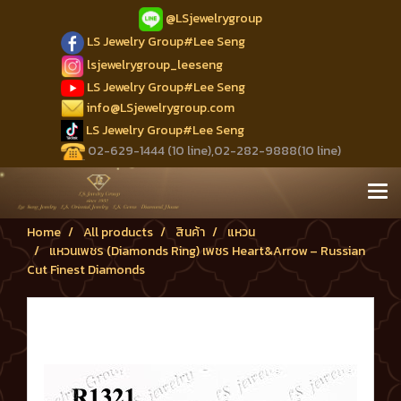
@LSjewelrygroup
LS Jewelry Group#Lee Seng
lsjewelrygroup_leeseng
LS Jewelry Group#Lee Seng
info@LSjewelrygroup.com
LS Jewelry Group#Lee Seng
02-629-1444 (10 line),02-282-9888(10 line)
Home
All products
สินค้า
แหวน
แหวนเพชร (Diamonds Ring) เพชร Heart&Arrow – Russian
Cut Finest Diamonds