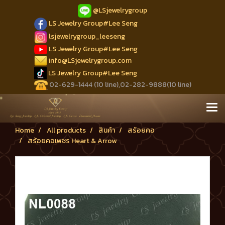
@LSjewelrygroup
LS Jewelry Group#Lee Seng
lsjewelrygroup_leeseng
LS Jewelry Group#Lee Seng
info@LSjewelrygroup.com
LS Jewelry Group#Lee Seng
02-629-1444 (10 line),02-282-9888(10 line)
Home
All products
สินค้า
สร้อยคอ
สร้อยคอเพชร Heart & Arrow