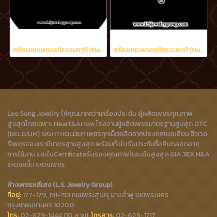
สร้อยคอเพชรแท้ธรรมชาติ (Natural Diamonds) 6.50 Ct.
สร้อยคอเพชรแท้ธรรมชาติ (Natural Diamonds) น้ำงามที่สุด (Perfect Heart&Arrow Ideal Cut) 3.20 Ct.
Lee Seng Jewelry ให้คุณมากกว่าเครื่องประดับ ผู้ผลิตเพชรคุณภาพ
สูงสุดโดยเฉพาะ Heart&Arrow โรงงานผู้ผลิตเพชรมาตรฐานสูงสุด DTC
(BELGIUM) SIGHTHOLDER เพชรทุกเม็ดผลิตจากประเทศเบลเยี่ยม จิวเวล
รีเพชรของเรามีมาตรฐานสูงสุด พร้อมทั้งใบรับประกันซื้อคืนตลอดอายุ
การใช้งาน และใบCertificateรับรองคุณภาพในระดับสูงสุด GIA 3EX H&A
แหวนหมั้น แหวนเพชร
ห้างเพชรหลีเสง (L.S. Jewelry Group)
ที่อยู่:
177-179, 191-193 ถนนพระสุเมรุ บางลำพู เขตพระนคร
กรุงเทพมหานคร 10200
โทร:
02-629-1444 (10 สาย),
โทรสาร:
02-629-1717