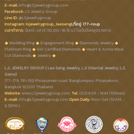
E-mail:
info@LSjewelrygroup.com
Facebook:
LS Jewelry Group
Line ID:
@LSjewelrygroup
Instagram:
lsjewelrygroup_leeseng
Lที่
อยู่: 177-roup
เวลาทำการ:
จันทร์–เสาร์ (10.00–18.15 น.) ไม่เว้นวันหยุดราชการ
Wedding Ring
Engagement Ring
Diamonds Jewelry
Platinum Ring
GIA Certified Diamonds
Heart & Arrow Ideal
Cut Diamonds
Jewelry
L.S. JEWELRY GROUP ( Lee Seng Jewelry, L.S Oriental Jewelry, L.S.
Gems)
177-179, 191-193 Phrasumain road, Banglumpoo, Phranakorn,
Bangkok 10200 Thailand
Website:
www.LSjewelrygroup.com,
Tel.
(02) 629 - 1444 (10lines)
E-mail:
info@LSjewelrygroup.com
Open Daily:
Mon-Sat (10AM. -
6.15PM.)