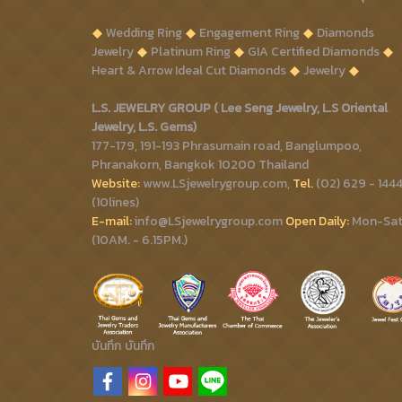
Wedding Ring
Engagement Ring
Diamonds
Jewelry
Platinum Ring
GIA Certified Diamonds
Heart & Arrow Ideal Cut Diamonds
Jewelry
L.S. JEWELRY GROUP ( Lee Seng Jewelry, L.S Oriental
Jewelry, L.S. Gems)
177-179, 191-193 Phrasumain road, Banglumpoo,
Phranakorn, Bangkok 10200 Thailand
Website:
www.LSjewelrygroup.com,
Tel.
(02) 629 - 144
(10lines)
E-mail:
info@LSjewelrygroup.com
Open Daily:
Mon-Sa
(10AM. - 6.15PM.)
บันทึก
บันทึก