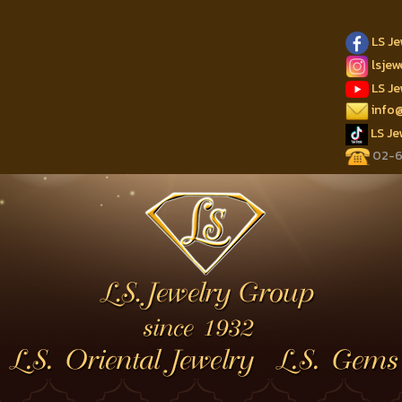
LS J
lsje
LS J
info
LS J
02-62