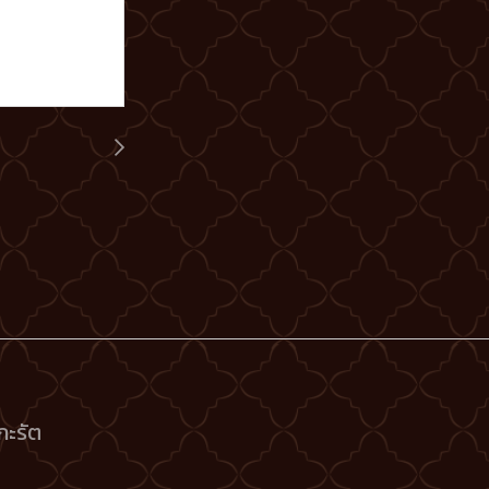
กะรัต