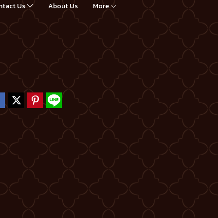
ntact Us
About Us
More