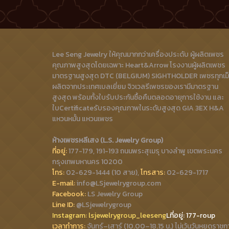
Lee Seng Jewelry ให้คุณมากกว่าเครื่องประดับ ผู้ผลิตเพชร
คุณภาพสูงสุดโดยเฉพาะ Heart&Arrow โรงงานผู้ผลิตเพชร
มาตรฐานสูงสุด DTC (BELGIUM) SIGHTHOLDER เพชรทุกเม
ผลิตจากประเทศเบลเยี่ยม จิวเวลรีเพชรของเรามีมาตรฐาน
สูงสุด พร้อมทั้งใบรับประกันซื้อคืนตลอดอายุการใช้งาน และ
ใบCertificateรับรองคุณภาพในระดับสูงสุด GIA 3EX H&A
แหวนหมั้น แหวนเพชร
ห้างเพชรหลีเสง (L.S. Jewelry Group)
ที่อยู่:
177-179, 191-193 ถนนพระสุเมรุ บางลำพู เขตพระนคร
กรุงเทพมหานคร 10200
โทร:
02-629-1444 (10 สาย),
โทรสาร:
02-629-1717
E-mail:
info@LSjewelrygroup.com
Facebook:
LS Jewelry Group
Line ID:
@LSjewelrygroup
Instagram:
lsjewelrygroup_leeseng
Lที่
อยู่: 177-roup
เวลาทำการ:
จันทร์–เสาร์ (10.00–18.15 น.) ไม่เว้นวันหยุดราชก