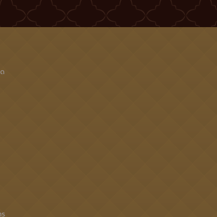
็ด
าร