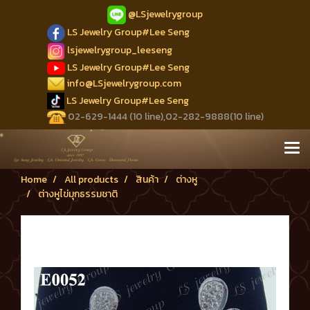
@LSjewelrygroup
LS Jewelry Group#Lee Seng
lsjewelrygroup_leeseng
LS Jewelry Group#Lee Seng
info@LSjewelrygroup.com
LS Jewelry Group#Lee Seng
02-629-1444 (10 line),02-282-9888(10 line)
Home
All products
สินค้า
ต่างหู
ต่างหูไข่มุกธรรมชาติ