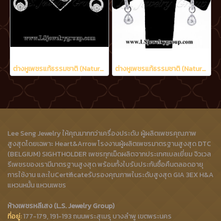
ต่างหูเพชรแท้ธรรมชาติ (Natural Diamonds) 0.48 Ct.
ต่างหูเพชรแท้ธรรมชาติ (Natural Diamonds) 0.90 Ct.
Lee Seng Jewelry ให้คุณมากกว่าเครื่องประดับ ผู้ผลิตเพชรคุณภาพ
สูงสุดโดยเฉพาะ Heart&Arrow โรงงานผู้ผลิตเพชรมาตรฐานสูงสุด DTC
(BELGIUM) SIGHTHOLDER เพชรทุกเม็ดผลิตจากประเทศเบลเยี่ยม จิวเวล
รีเพชรของเรามีมาตรฐานสูงสุด พร้อมทั้งใบรับประกันซื้อคืนตลอดอายุ
การใช้งาน และใบCertificateรับรองคุณภาพในระดับสูงสุด GIA 3EX H&A
แหวนหมั้น แหวนเพชร
ห้างเพชรหลีเสง (L.S. Jewelry Group)
ที่อยู่:
177-179, 191-193 ถนนพระสุเมรุ บางลำพู เขตพระนคร