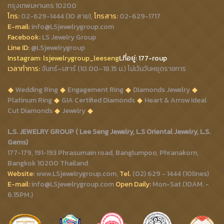
กรุงเทพมหานคร 10200
โทร:
02-629-1444 (10 สาย),
โทรสาร:
02-629-1717
E-mail:
info@LSjewelrygroup.com
Facebook:
LS Jewelry Group
Line ID:
@LSjewelrygroup
Instagram:
lsjewelrygroup_leeseng
Lที่
อยู่: 177-roup
เวลาทำการ:
จันทร์–เสาร์ (10.00–18.15 น.) ไม่เว้นวันหยุดราชการ
Wedding Ring
Engagement Ring
Diamonds Jewelry
Platinum Ring
GIA Certified Diamonds
Heart & Arrow Ideal
Cut Diamonds
Jewelry
L.S. JEWELRY GROUP ( Lee Seng Jewelry, L.S Oriental Jewelry, L.S.
Gems)
177-179, 191-193 Phrasumain road, Banglumpoo, Phranakorn,
Bangkok 10200 Thailand
Website:
www.LSjewelrygroup.com,
Tel.
(02) 629 - 1444 (10lines)
E-mail:
info@LSjewelrygroup.com
Open Daily:
Mon-Sat (10AM. -
6.15PM.)