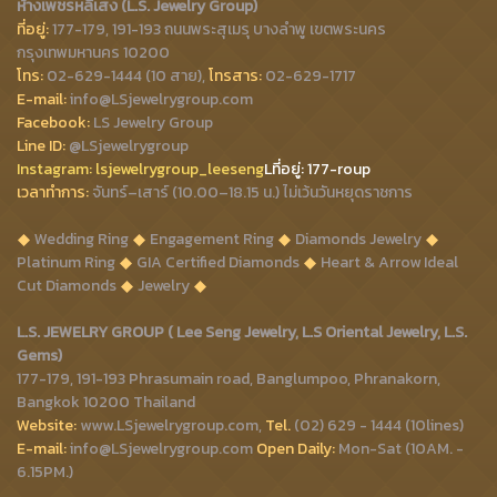
ห้างเพชรหลีเสง (L.S. Jewelry Group)
ที่อยู่:
177-179, 191-193 ถนนพระสุเมรุ บางลำพู เขตพระนคร
กรุงเทพมหานคร 10200
โทร:
02-629-1444 (10 สาย),
โทรสาร:
02-629-1717
E-mail:
info@LSjewelrygroup.com
Facebook:
LS Jewelry Group
Line ID:
@LSjewelrygroup
Instagram:
lsjewelrygroup_leeseng
Lที่
อยู่: 177-roup
เวลาทำการ:
จันทร์–เสาร์ (10.00–18.15 น.) ไม่เว้นวันหยุดราชการ
Wedding Ring
Engagement Ring
Diamonds Jewelry
Platinum Ring
GIA Certified Diamonds
Heart & Arrow Ideal
Cut Diamonds
Jewelry
L.S. JEWELRY GROUP ( Lee Seng Jewelry, L.S Oriental Jewelry, L.S.
Gems)
177-179, 191-193 Phrasumain road, Banglumpoo, Phranakorn,
Bangkok 10200 Thailand
Website:
www.LSjewelrygroup.com,
Tel.
(02) 629 - 1444 (10lines)
E-mail:
info@LSjewelrygroup.com
Open Daily:
Mon-Sat (10AM. -
6.15PM.)