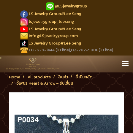
@LSjewelrygroup
LS Jewelry Group#Lee Seng
lsjewelrygroup_leeseng
LS Jewelry Group#Lee Seng
info@LSjewelrygroup.com
LS Jewelry Group#Lee Seng
02-629-1444 (10 line),02-282-9888(10 line)
Home
All products
สินค้า
จี้ เข็มกลัด
จี้เพชร Heart & Arrow – รัชเชี่ยน