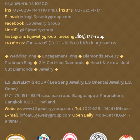
กรุงเทพมหานคร 10200
โทร:
02-629-1444 (10 สาย),
โทรสาร:
02-629-1717
E-mail:
info@LSjewelrygroup.com
Facebook:
LS Jewelry Group
Line ID:
@LSjewelrygroup
Instagram:
lsjewelrygroup_leeseng
Lที่
อยู่: 177-roup
เวลาทำการ:
จันทร์–เสาร์ (10.00–18.15 น.) ไม่เว้นวันหยุดราชการ
Wedding Ring
Engagement Ring
Diamonds Jewelry
Platinum Ring
GIA Certified Diamonds
Heart & Arrow Ideal
Cut Diamonds
Jewelry
L.S. JEWELRY GROUP ( Lee Seng Jewelry, L.S Oriental Jewelry, L.S.
Gems)
177-179, 191-193 Phrasumain road, Banglumpoo, Phranakorn,
Bangkok 10200 Thailand
Website:
www.LSjewelrygroup.com,
Tel.
(02) 629 - 1444 (10lines)
E-mail:
info@LSjewelrygroup.com
Open Daily:
Mon-Sat (10AM. -
6.15PM.)