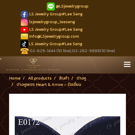
@LSjewelrygroup
LS Jewelry Group#Lee Seng
lsjewelrygroup_leeseng
LS Jewelry Group#Lee Seng
info@LSjewelrygroup.com
LS Jewelry Group#Lee Seng
02-629-1444 (10 line),02-282-9888(10 line)
Home
All products
สินค้า
ต่างหู
ต่างหูเพชร Heart & Arrow – รัชเชี่ยน