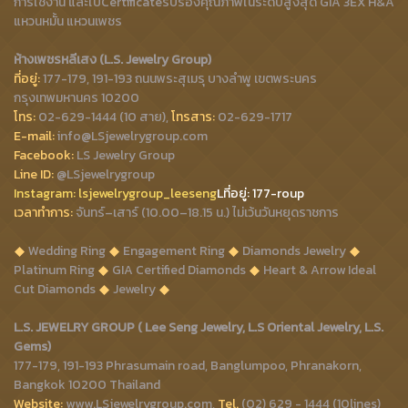
การใช้งาน และใบCertificateรับรองคุณภาพในระดับสูงสุด GIA 3EX H&A
แหวนหมั้น แหวนเพชร
ห้างเพชรหลีเสง (L.S. Jewelry Group)
ที่อยู่:
177-179, 191-193 ถนนพระสุเมรุ บางลำพู เขตพระนคร
กรุงเทพมหานคร 10200
โทร:
02-629-1444 (10 สาย),
โทรสาร:
02-629-1717
E-mail:
info@LSjewelrygroup.com
Facebook:
LS Jewelry Group
Line ID:
@LSjewelrygroup
Instagram:
lsjewelrygroup_leeseng
Lที่
อยู่: 177-roup
เวลาทำการ:
จันทร์–เสาร์ (10.00–18.15 น.) ไม่เว้นวันหยุดราชการ
Wedding Ring
Engagement Ring
Diamonds Jewelry
Platinum Ring
GIA Certified Diamonds
Heart & Arrow Ideal
Cut Diamonds
Jewelry
L.S. JEWELRY GROUP ( Lee Seng Jewelry, L.S Oriental Jewelry, L.S.
Gems)
177-179, 191-193 Phrasumain road, Banglumpoo, Phranakorn,
Bangkok 10200 Thailand
Website:
www.LSjewelrygroup.com,
Tel.
(02) 629 - 1444 (10lines)