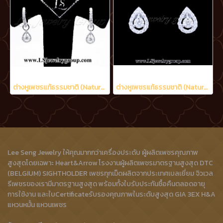
ต่างหูเพชรแท้ธรรมชาติ (Natural Diamonds) 0.90 Ct.
ต่างหูเพชรแท้ธรรมชาติ (Natural Diamonds) 0.60 Ct.
Lee Seng Jewelry ให้คุณมากกว่าเครื่องประดับ ผู้ผลิตเพชรคุณภาพ
สูงสุดโดยเฉพาะ Heart&Arrow โรงงานผู้ผลิตเพชรมาตรฐานสูงสุด DTC
(BELGIUM) SIGHTHOLDER เพชรทุกเม็ดผลิตจากประเทศเบลเยี่ยม จิวเวล
รีเพชรของเรามีมาตรฐานสูงสุด พร้อมทั้งใบรับประกันซื้อคืนตลอดอายุ
การใช้งาน และใบCertificateรับรองคุณภาพในระดับสูงสุด GIA 3EX H&A
แหวนหมั้น แหวนเพชร