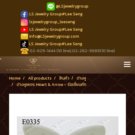
@LSjewelrygroup
LS Jewelry Group#Lee Seng
lsjewelrygroup_leeseng
LS Jewelry Group#Lee Seng
info@LSjewelrygroup.com
LS Jewelry Group#Lee Seng
02-629-1444 (10 line),02-282-9888(10 line)
Home
All products
สินค้า
ต่างหู
ต่างหูเพชร Heart & Arrow – รัชเชี่ยนคัท