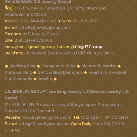
ห้างเพชรหลีเสง (L.S. Jewelry Group)
ที่อยู่:
177-179, 191-193 ถนนพระสุเมรุ บางลำพู เขตพระนคร
กรุงเทพมหานคร 10200
โทร:
02-629-1444 (10 สาย),
โทรสาร:
02-629-1717
E-mail:
info@LSjewelrygroup.com
Facebook:
LS Jewelry Group
Line ID:
@LSjewelrygroup
Instagram:
lsjewelrygroup_leeseng
Lที่
อยู่: 177-roup
เวลาทำการ:
จันทร์–เสาร์ (10.00–18.15 น.) ไม่เว้นวันหยุดราชการ
Wedding Ring
Engagement Ring
Diamonds Jewelry
Platinum Ring
GIA Certified Diamonds
Heart & Arrow Ideal
Cut Diamonds
Jewelry
L.S. JEWELRY GROUP ( Lee Seng Jewelry, L.S Oriental Jewelry, L.S.
Gems)
177-179, 191-193 Phrasumain road, Banglumpoo, Phranakorn,
Bangkok 10200 Thailand
Website:
www.LSjewelrygroup.com,
Tel.
(02) 629 - 1444 (10lines)
E-mail:
info@LSjewelrygroup.com
Open Daily:
Mon-Sat (10AM. -
6.15PM.)