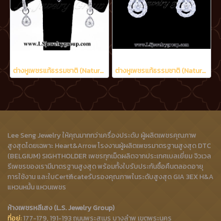
ต่างหูเพชรแท้ธรรมชาติ (Natural Diamonds) 0.90 Ct.
ต่างหูเพชรแท้ธรรมชาติ (Natural Diamonds) 0.60 Ct.
Lee Seng Jewelry ให้คุณมากกว่าเครื่องประดับ ผู้ผลิตเพชรคุณภาพ
สูงสุดโดยเฉพาะ Heart&Arrow โรงงานผู้ผลิตเพชรมาตรฐานสูงสุด DTC
(BELGIUM) SIGHTHOLDER เพชรทุกเม็ดผลิตจากประเทศเบลเยี่ยม จิวเวล
รีเพชรของเรามีมาตรฐานสูงสุด พร้อมทั้งใบรับประกันซื้อคืนตลอดอายุ
การใช้งาน และใบCertificateรับรองคุณภาพในระดับสูงสุด GIA 3EX H&A
แหวนหมั้น แหวนเพชร
ห้างเพชรหลีเสง (L.S. Jewelry Group)
ที่อยู่:
177-179, 191-193 ถนนพระสุเมรุ บางลำพู เขตพระนคร