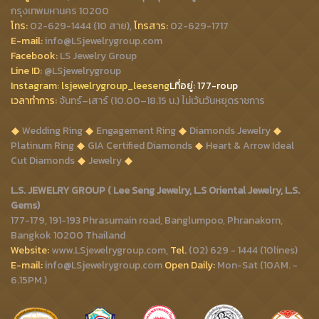
กรุงเทพมหานคร 10200
โทร:
02-629-1444 (10 สาย),
โทรสาร:
02-629-1717
E-mail:
info@LSjewelrygroup.com
Facebook:
LS Jewelry Group
Line ID:
@LSjewelrygroup
Instagram:
lsjewelrygroup_leeseng
Lที่
อยู่: 177-roup
เวลาทำการ:
จันทร์–เสาร์ (10.00–18.15 น.) ไม่เว้นวันหยุดราชการ
Wedding Ring
Engagement Ring
Diamonds Jewelry
Platinum Ring
GIA Certified Diamonds
Heart & Arrow Ideal
Cut Diamonds
Jewelry
L.S. JEWELRY GROUP ( Lee Seng Jewelry, L.S Oriental Jewelry, L.S.
Gems)
177-179, 191-193 Phrasumain road, Banglumpoo, Phranakorn,
Bangkok 10200 Thailand
Website:
www.LSjewelrygroup.com,
Tel.
(02) 629 - 1444 (10lines)
E-mail:
info@LSjewelrygroup.com
Open Daily:
Mon-Sat (10AM. -
6.15PM.)