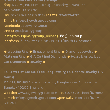
ที่อยู่:
177-179, 191-193 ถนนพระสุเมรุ บางลำพู เขตพระนคร
กรุงเทพมหานคร 10200
โทร:
02-629-1444 (10 สาย),
โทรสาร:
02-629-1717
E-mail:
info@LSjewelrygroup.com
Facebook:
LS Jewelry Group
Line ID:
@LSjewelrygroup
Instagram:
lsjewelrygroup_leeseng
Lที่
อยู่: 177-roup
เวลาทำการ:
จันทร์–เสาร์ (10.00–18.15 น.) ไม่เว้นวันหยุดราชการ
Wedding Ring
Engagement Ring
Diamonds Jewelry
Platinum Ring
GIA Certified Diamonds
Heart & Arrow Ideal
Cut Diamonds
Jewelry
L.S. JEWELRY GROUP ( Lee Seng Jewelry, L.S Oriental Jewelry, L.S.
Gems)
177-179, 191-193 Phrasumain road, Banglumpoo, Phranakorn,
Bangkok 10200 Thailand
Website:
www.LSjewelrygroup.com,
Tel.
(02) 629 - 1444 (10lines)
E-mail:
info@LSjewelrygroup.com
Open Daily:
Mon-Sat (10AM. -
6.15PM.)