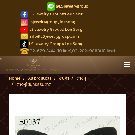
@LSjewelrygroup
LS Jewelry Group#Lee Seng
lsjewelrygroup_leeseng
LS Jewelry Group#Lee Seng
info@LSjewelrygroup.com
LS Jewelry Group#Lee Seng
02-629-1444 (10 line),02-282-9888(10 line)
Home
All products
สินค้า
ต่างหู
ต่างหูไข่มุกธรรมชาติ