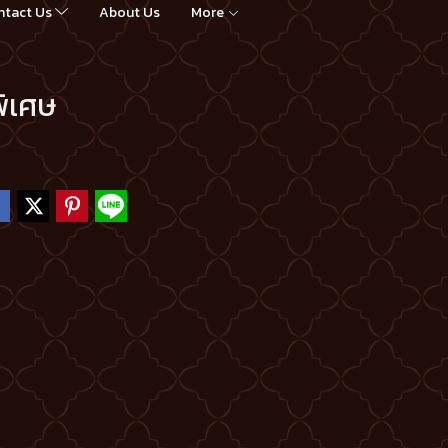
ntact Us
About Us
More
พิเศษ