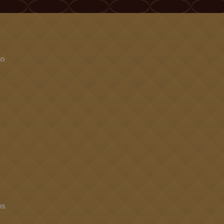
็ด
าร