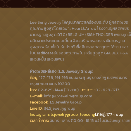
Lee Seng Jewelry ให้คุณมากกว่าเครื่องประดับ ผู้ผลิตเพชร
คุณภาพสูงสุดโดยเฉพาะ Heart&Arrow โรงงานผู้ผลิตเพชร
มาตรฐานสูงสุด DTC (BELGIUM) SIGHTHOLDER เพชรทุกเม
ผลิตจากประเทศเบลเยี่ยม จิวเวลรีเพชรของเรามีมาตรฐาน
สูงสุด พร้อมทั้งใบรับประกันซื้อคืนตลอดอายุการใช้งาน และ
ใบCertificateรับรองคุณภาพในระดับสูงสุด GIA 3EX H&A
แหวนหมั้น แหวนเพชร
ห้างเพชรหลีเสง (L.S. Jewelry Group)
ที่อยู่:
177-179, 191-193 ถนนพระสุเมรุ บางลำพู เขตพระนคร
กรุงเทพมหานคร 10200
โทร:
02-629-1444 (10 สาย),
โทรสาร:
02-629-1717
E-mail:
info@LSjewelrygroup.com
Facebook:
LS Jewelry Group
Line ID:
@LSjewelrygroup
Instagram:
lsjewelrygroup_leeseng
Lที่
อยู่: 177-roup
เวลาทำการ:
จันทร์–เสาร์ (10.00–18.15 น.) ไม่เว้นวันหยุดราชก