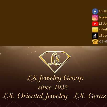
LS J
lsje
LS J
info
LS J
02-62