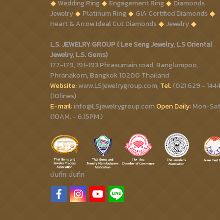
Wedding Ring
Engagement Ring
Diamonds
Jewelry
Platinum Ring
GIA Certified Diamonds
Heart & Arrow Ideal Cut Diamonds
Jewelry
L.S. JEWELRY GROUP ( Lee Seng Jewelry, L.S Oriental
Jewelry, L.S. Gems)
177-179, 191-193 Phrasumain road, Banglumpoo,
Phranakorn, Bangkok 10200 Thailand
Website:
www.LSjewelrygroup.com,
Tel.
(02) 629 - 144
(10lines)
E-mail:
info@LSjewelrygroup.com
Open Daily:
Mon-Sa
(10AM. - 6.15PM.)
บันทึก
บันทึก