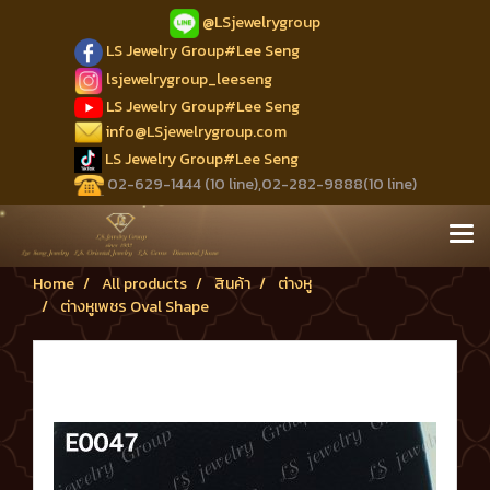
@LSjewelrygroup
LS Jewelry Group#Lee Seng
lsjewelrygroup_leeseng
LS Jewelry Group#Lee Seng
info@LSjewelrygroup.com
LS Jewelry Group#Lee Seng
02-629-1444 (10 line),02-282-9888(10 line)
Home
All products
สินค้า
ต่างหู
ต่างหูเพชร Oval Shape