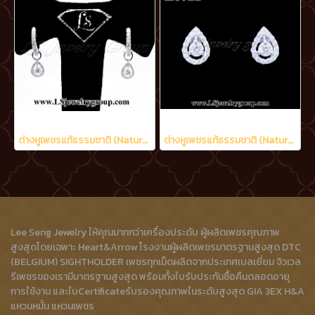
ต่างหูเพชรแท้ธรรมชาติ (Natural Diamonds) 0.90 Ct.
ต่างหูเพชรแท้ธรรมชาติ (Natural Diamonds) 0.60 Ct.
Lee Seng Jewelry ให้คุณมากกว่าเครื่องประดับ ผู้ผลิตเพชรคุณภาพ
สูงสุดโดยเฉพาะ Heart&Arrow โรงงานผู้ผลิตเพชรมาตรฐานสูงสุด DTC
(BELGIUM) SIGHTHOLDER เพชรทุกเม็ดผลิตจากประเทศเบลเยี่ยม จิวเวล
รีเพชรของเรามีมาตรฐานสูงสุด พร้อมทั้งใบรับประกันซื้อคืนตลอดอายุ
การใช้งาน และใบCertificateรับรองคุณภาพในระดับสูงสุด GIA 3EX H&A
แหวนหมั้น แหวนเพชร