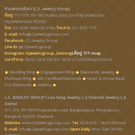
ห้างเพชรหลีเสง (L.S. Jewelry Group)
ที่อยู่:
177-179, 191-193 ถนนพระสุเมรุ บางลำพู เขตพระนคร
กรุงเทพมหานคร 10200
โทร:
02-629-1444 (10 สาย),
โทรสาร:
02-629-1717
E-mail:
info@LSjewelrygroup.com
Facebook:
LS Jewelry Group
Line ID:
@LSjewelrygroup
Instagram:
lsjewelrygroup_leeseng
Lที่
อยู่: 177-roup
เวลาทำการ:
จันทร์–เสาร์ (10.00–18.15 น.) ไม่เว้นวันหยุดราชการ
Wedding Ring
Engagement Ring
Diamonds Jewelry
Platinum Ring
GIA Certified Diamonds
Heart & Arrow Ideal
Cut Diamonds
Jewelry
L.S. JEWELRY GROUP ( Lee Seng Jewelry, L.S Oriental Jewelry, L.S.
Gems)
177-179, 191-193 Phrasumain road, Banglumpoo, Phranakorn,
Bangkok 10200 Thailand
Website:
www.LSjewelrygroup.com,
Tel.
(02) 629 - 1444 (10lines)
E-mail:
info@LSjewelrygroup.com
Open Daily:
Mon-Sat (10AM. -