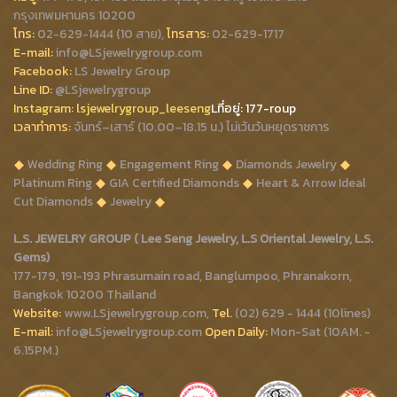
กรุงเทพมหานคร 10200
โทร:
02-629-1444 (10 สาย),
โทรสาร:
02-629-1717
E-mail:
info@LSjewelrygroup.com
Facebook:
LS Jewelry Group
Line ID:
@LSjewelrygroup
Instagram:
lsjewelrygroup_leeseng
Lที่
อยู่: 177-roup
เวลาทำการ:
จันทร์–เสาร์ (10.00–18.15 น.) ไม่เว้นวันหยุดราชการ
Wedding Ring
Engagement Ring
Diamonds Jewelry
Platinum Ring
GIA Certified Diamonds
Heart & Arrow Ideal
Cut Diamonds
Jewelry
L.S. JEWELRY GROUP ( Lee Seng Jewelry, L.S Oriental Jewelry, L.S.
Gems)
177-179, 191-193 Phrasumain road, Banglumpoo, Phranakorn,
Bangkok 10200 Thailand
Website:
www.LSjewelrygroup.com,
Tel.
(02) 629 - 1444 (10lines)
E-mail:
info@LSjewelrygroup.com
Open Daily:
Mon-Sat (10AM. -
6.15PM.)