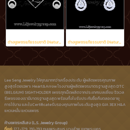
ต่างหูเพชรแท้ธรรมชาติ (Natural Diamonds) 0.48 Ct.
ต่างหูเพชรแท้ธรรมชาติ (Natural Diamonds) 0.60 Ct.
Lee Seng Jewelry ให้คุณมากกว่าเครื่องประดับ ผู้ผลิตเพชรคุณภาพ
สูงสุดโดยเฉพาะ Heart&Arrow โรงงานผู้ผลิตเพชรมาตรฐานสูงสุด DTC
(BELGIUM) SIGHTHOLDER เพชรทุกเม็ดผลิตจากประเทศเบลเยี่ยม จิวเวล
รีเพชรของเรามีมาตรฐานสูงสุด พร้อมทั้งใบรับประกันซื้อคืนตลอดอายุ
การใช้งาน และใบCertificateรับรองคุณภาพในระดับสูงสุด GIA 3EX H&A
แหวนหมั้น แหวนเพชร
ห้างเพชรหลีเสง (L.S. Jewelry Group)
ที่อยู่:
177-179, 191-193 ถนนพระสุเมรุ บางลำพู เขตพระนคร