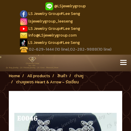
@LSjewelrygroup
LS Jewelry Group#Lee Seng
lsjewelrygroup_leeseng
LS Jewelry Group#Lee Seng
info@LSjewelrygroup.com
LS Jewelry Group#Lee Seng
02-629-1444 (10 line),02-282-9888(10 line)
Home
All products
สินค้า
ต่างหู
ต่างหูเพชร Heart & Arrow – รัชเชี่ยน