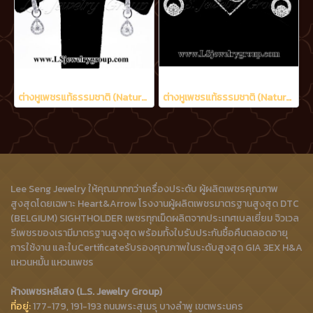
ต่างหูเพชรแท้ธรรมชาติ (Natural Diamonds) 0.90 Ct.
ต่างหูเพชรแท้ธรรมชาติ (Natural Diamonds) 0.48 Ct.
Lee Seng Jewelry ให้คุณมากกว่าเครื่องประดับ ผู้ผลิตเพชรคุณภาพ
สูงสุดโดยเฉพาะ Heart&Arrow โรงงานผู้ผลิตเพชรมาตรฐานสูงสุด DTC
(BELGIUM) SIGHTHOLDER เพชรทุกเม็ดผลิตจากประเทศเบลเยี่ยม จิวเวล
รีเพชรของเรามีมาตรฐานสูงสุด พร้อมทั้งใบรับประกันซื้อคืนตลอดอายุ
การใช้งาน และใบCertificateรับรองคุณภาพในระดับสูงสุด GIA 3EX H&A
แหวนหมั้น แหวนเพชร
ห้างเพชรหลีเสง (L.S. Jewelry Group)
ที่อยู่:
177-179, 191-193 ถนนพระสุเมรุ บางลำพู เขตพระนคร