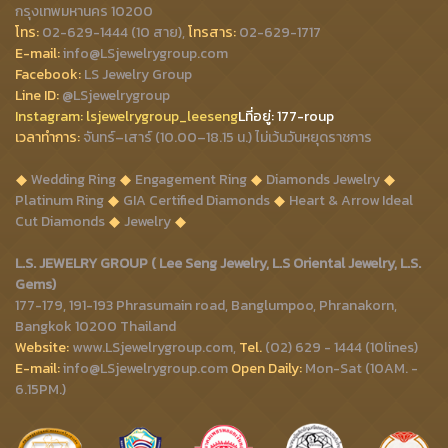
กรุงเทพมหานคร 10200
โทร:
02-629-1444 (10 สาย),
โทรสาร:
02-629-1717
E-mail:
info@LSjewelrygroup.com
Facebook:
LS Jewelry Group
Line ID:
@LSjewelrygroup
Instagram:
lsjewelrygroup_leeseng
Lที่
อยู่: 177-roup
เวลาทำการ:
จันทร์–เสาร์ (10.00–18.15 น.) ไม่เว้นวันหยุดราชการ
Wedding Ring
Engagement Ring
Diamonds Jewelry
Platinum Ring
GIA Certified Diamonds
Heart & Arrow Ideal
Cut Diamonds
Jewelry
L.S. JEWELRY GROUP ( Lee Seng Jewelry, L.S Oriental Jewelry, L.S.
Gems)
177-179, 191-193 Phrasumain road, Banglumpoo, Phranakorn,
Bangkok 10200 Thailand
Website:
www.LSjewelrygroup.com,
Tel.
(02) 629 - 1444 (10lines)
E-mail:
info@LSjewelrygroup.com
Open Daily:
Mon-Sat (10AM. -
6.15PM.)