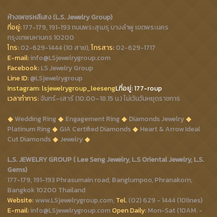
ห้างเพชรหลีเสง (L.S. Jewelry Group)
ที่อยู่:
177-179, 191-193 ถนนพระสุเมรุ บางลำพู เขตพระนคร
กรุงเทพมหานคร 10200
โทร:
02-629-1444 (10 สาย),
โทรสาร:
02-629-1717
E-mail:
info@LSjewelrygroup.com
Facebook:
LS Jewelry Group
Line ID:
@LSjewelrygroup
Instagram:
lsjewelrygroup_leeseng
Lที่
อยู่: 177-roup
เวลาทำการ:
จันทร์–เสาร์ (10.00–18.15 น.) ไม่เว้นวันหยุดราชการ
Wedding Ring
Engagement Ring
Diamonds Jewelry
Platinum Ring
GIA Certified Diamonds
Heart & Arrow Ideal
Cut Diamonds
Jewelry
L.S. JEWELRY GROUP ( Lee Seng Jewelry, L.S Oriental Jewelry, L.S.
Gems)
177-179, 191-193 Phrasumain road, Banglumpoo, Phranakorn,
Bangkok 10200 Thailand
Website:
www.LSjewelrygroup.com,
Tel.
(02) 629 - 1444 (10lines)
E-mail:
info@LSjewelrygroup.com
Open Daily:
Mon-Sat (10AM. -