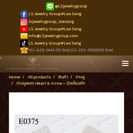
@LSjewelrygroup
LS Jewelry Group#Lee Seng
lsjewelrygroup_leeseng
LS Jewelry Group#Lee Seng
info@LSjewelrygroup.com
LS Jewelry Group#Lee Seng
02-629-1444 (10 line),02-282-9888(10 line)
Home
All products
สินค้า
ต่างหู
ต่างหูเพชร Heart & Arrow – รัชเชี่ยนคัท