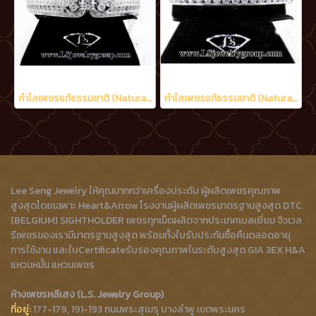
กำไลเพชรแท้ธรรมชาติ (Natural Diamonds) 5.30 Ct.
กำไลเพชรแท้ธรรมชาติ (Natural Diamonds) 2.10 Ct.
Lee Seng Jewelry ให้คุณมากกว่าเครื่องประดับ ผู้ผลิตเพชรคุณภาพ
สูงสุดโดยเฉพาะ Heart&Arrow โรงงานผู้ผลิตเพชรมาตรฐานสูงสุด DTC
(BELGIUM) SIGHTHOLDER เพชรทุกเม็ดผลิตจากประเทศเบลเยี่ยม จิวเวล
รีเพชรของเรามีมาตรฐานสูงสุด พร้อมทั้งใบรับประกันซื้อคืนตลอดอายุ
การใช้งาน และใบCertificateรับรองคุณภาพในระดับสูงสุด GIA 3EX H&A
แหวนหมั้น แหวนเพชร
ห้างเพชรหลีเสง (L.S. Jewelry Group)
ที่อยู่:
177-179, 191-193 ถนนพระสุเมรุ บางลำพู เขตพระนคร