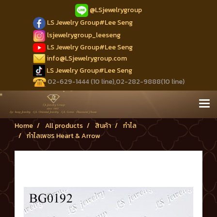
@LSjewelrygroup
LS Jewelry Group#Lee Seng
lsjewelrygroup_leeseng
LS Jewelry Group#Lee Seng
info@LSjewelrygroup.com
LS Jewelry Group#Lee Seng
02-629-1444 (10 line),02-282-9888(10 line)
Home
All products
สินค้า
กำไล
กำไลเพชร Heart & Arrow