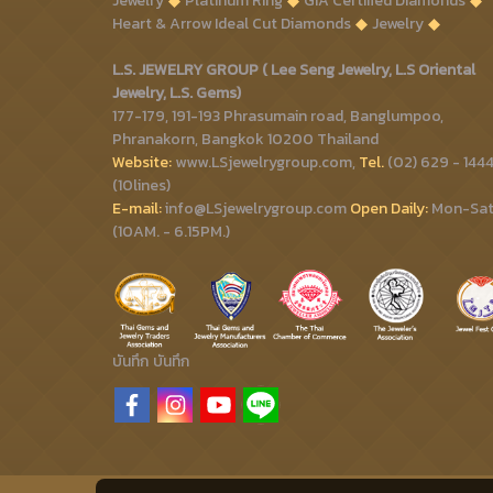
Jewelry
Platinum Ring
GIA Certified Diamonds
Heart & Arrow Ideal Cut Diamonds
Jewelry
L.S. JEWELRY GROUP ( Lee Seng Jewelry, L.S Oriental
Jewelry, L.S. Gems)
177-179, 191-193 Phrasumain road, Banglumpoo,
Phranakorn, Bangkok 10200 Thailand
Website:
www.LSjewelrygroup.com,
Tel.
(02) 629 - 144
(10lines)
E-mail:
info@LSjewelrygroup.com
Open Daily:
Mon-Sa
(10AM. - 6.15PM.)
บันทึก
บันทึก