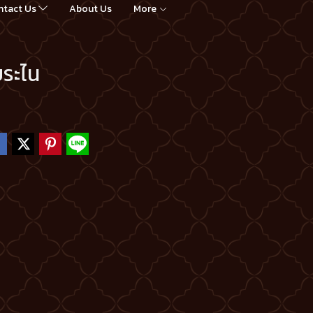
ntact Us
About Us
More
ยระไน