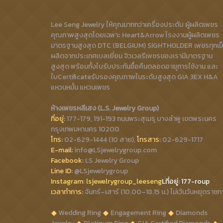
Lee Seng Jewelry ให้คุณมากกว่าเครื่องประดับ ผู้ผลิตเพชร
คุณภาพสูงสุดโดยเฉพาะ Heart&Arrow โรงงานผู้ผลิตเพชร
มาตรฐานสูงสุด DTC (BELGIUM) SIGHTHOLDER เพชรทุกเม
ผลิตจากประเทศเบลเยี่ยม จิวเวลรีเพชรของเรามีมาตรฐาน
สูงสุด พร้อมทั้งใบรับประกันซื้อคืนตลอดอายุการใช้งาน และ
ใบCertificateรับรองคุณภาพในระดับสูงสุด GIA 3EX H&A
แหวนหมั้น แหวนเพชร
ห้างเพชรหลีเสง (L.S. Jewelry Group)
ที่อยู่:
177-179, 191-193 ถนนพระสุเมรุ บางลำพู เขตพระนคร
กรุงเทพมหานคร 10200
โทร:
02-629-1444 (10 สาย),
โทรสาร:
02-629-1717
E-mail:
info@LSjewelrygroup.com
Facebook:
LS Jewelry Group
Line ID:
@LSjewelrygroup
Instagram:
lsjewelrygroup_leeseng
Lที่
อยู่: 177-roup
เวลาทำการ:
จันทร์–เสาร์ (10.00–18.15 น.) ไม่เว้นวันหยุดราชก
Wedding Ring
Engagement Ring
Diamonds