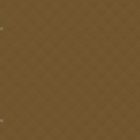
็ด
าร