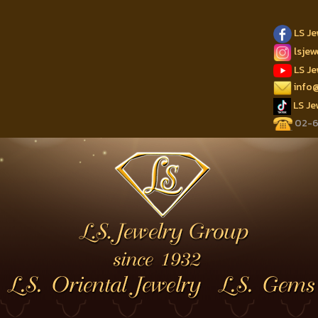
LS J
lsje
LS J
info
LS J
02-62