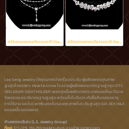
สร้อยคอเพชรแท้ธรรมชาติ (Natural Diamonds) 2.02 Ct.
สร้อยคอเพชรแท้ธรรมชาติ (Natural Diamonds) 6.50 Ct.
Lee Seng Jewelry ให้คุณมากกว่าเครื่องประดับ ผู้ผลิตเพชรคุณภาพ
สูงสุดโดยเฉพาะ Heart&Arrow โรงงานผู้ผลิตเพชรมาตรฐานสูงสุด DTC
(BELGIUM) SIGHTHOLDER เพชรทุกเม็ดผลิตจากประเทศเบลเยี่ยม จิวเวล
รีเพชรของเรามีมาตรฐานสูงสุด พร้อมทั้งใบรับประกันซื้อคืนตลอดอายุ
การใช้งาน และใบCertificateรับรองคุณภาพในระดับสูงสุด GIA 3EX H&A
แหวนหมั้น แหวนเพชร
ห้างเพชรหลีเสง (L.S. Jewelry Group)
ที่อยู่:
177-179, 191-193 ถนนพระสุเมรุ บางลำพู เขตพระนคร