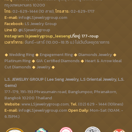
กรุงเทพมหานคร 10200
โทร:
02-629-1444 (10 สาย),
โทรสาร:
02-629-1717
E-mail:
info@LSjewelrygroup.com
Facebook:
LS Jewelry Group
Line ID:
@LSjewelrygroup
Instagram:
lsjewelrygroup_leeseng
Lที่
อยู่: 177-roup
เวลาทำการ:
จันทร์–เสาร์ (10.00–18.15 น.) ไม่เว้นวันหยุดราชการ
Wedding Ring
Engagement Ring
Diamonds Jewelry
Platinum Ring
GIA Certified Diamonds
Heart & Arrow Ideal
Cut Diamonds
Jewelry
L.S. JEWELRY GROUP ( Lee Seng Jewelry, L.S Oriental Jewelry, L.S.
Gems)
177-179, 191-193 Phrasumain road, Banglumpoo, Phranakorn,
Bangkok 10200 Thailand
Website:
www.LSjewelrygroup.com,
Tel.
(02) 629 - 1444 (10lines)
E-mail:
info@LSjewelrygroup.com
Open Daily:
Mon-Sat (10AM. -
6.15PM.)