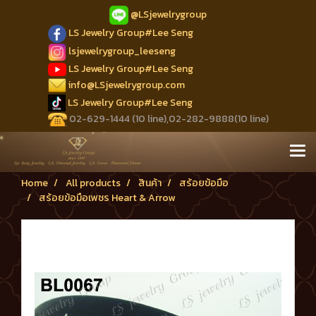
@LSjewelrygroup
LS Jewelry Group#Lee Seng
lsjewelrygroup_leeseng
LS Jewelry Group#Lee Seng
info@LSjewelrygroup.com
LS Jewelry Group#Lee Seng
02-629-1444 (10 line),02-282-9888(10 line)
Home
All products
สินค้า
สร้อยข้อมือ
สร้อยข้อมือเพชร Heart & Arrow