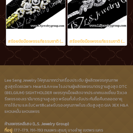
สร้อยข้อมือเพชรแท้ธรรมชาติ (Natural Diamonds) 3.20 Ct.
สร้อยข้อมือเพชรแท้ธรรมชาติ (Natural Diamonds) 2.05 Ct.
Lee Seng Jewelry ให้คุณมากกว่าเครื่องประดับ ผู้ผลิตเพชรคุณภาพ
สูงสุดโดยเฉพาะ Heart&Arrow โรงงานผู้ผลิตเพชรมาตรฐานสูงสุด DTC
(BELGIUM) SIGHTHOLDER เพชรทุกเม็ดผลิตจากประเทศเบลเยี่ยม จิวเวล
รีเพชรของเรามีมาตรฐานสูงสุด พร้อมทั้งใบรับประกันซื้อคืนตลอดอายุ
การใช้งาน และใบCertificateรับรองคุณภาพในระดับสูงสุด GIA 3EX H&A
แหวนหมั้น แหวนเพชร
ห้างเพชรหลีเสง (L.S. Jewelry Group)
ที่อยู่:
177-179, 191-193 ถนนพระสุเมรุ บางลำพู เขตพระนคร