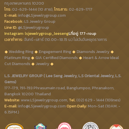
กรุงเทพมหานคร 10200
โทร:
02-629-1444 (10 สาย),
โทรสาร:
02-629-1717
E-mail:
info@LSjewelrygroup.com
Facebook:
LS Jewelry Group
Line ID:
@LSjewelrygroup
Instagram:
lsjewelrygroup_leeseng
Lที่
อยู่: 177-roup
เวลาทำการ:
จันทร์–เสาร์ (10.00–18.15 น.) ไม่เว้นวันหยุดราชการ
Wedding Ring
Engagement Ring
Diamonds Jewelry
Platinum Ring
GIA Certified Diamonds
Heart & Arrow Ideal
Cut Diamonds
Jewelry
L.S. JEWELRY GROUP ( Lee Seng Jewelry, L.S Oriental Jewelry, L.S.
Gems)
177-179, 191-193 Phrasumain road, Banglumpoo, Phranakorn,
Bangkok 10200 Thailand
Website:
www.LSjewelrygroup.com,
Tel.
(02) 629 - 1444 (10lines)
E-mail:
info@LSjewelrygroup.com
Open Daily:
Mon-Sat (10AM. -
6.15PM.)