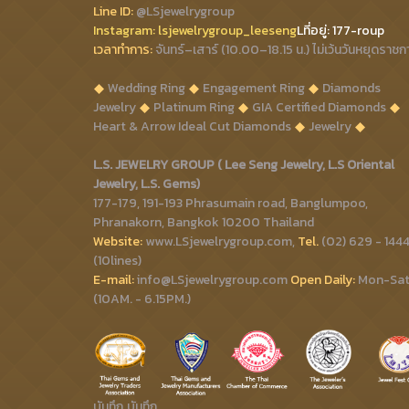
Line ID:
@LSjewelrygroup
Instagram:
lsjewelrygroup_leeseng
Lที่
อยู่: 177-roup
เวลาทำการ:
จันทร์–เสาร์ (10.00–18.15 น.) ไม่เว้นวันหยุดราชก
Wedding Ring
Engagement Ring
Diamonds
Jewelry
Platinum Ring
GIA Certified Diamonds
Heart & Arrow Ideal Cut Diamonds
Jewelry
L.S. JEWELRY GROUP ( Lee Seng Jewelry, L.S Oriental
Jewelry, L.S. Gems)
177-179, 191-193 Phrasumain road, Banglumpoo,
Phranakorn, Bangkok 10200 Thailand
Website:
www.LSjewelrygroup.com,
Tel.
(02) 629 - 144
(10lines)
E-mail:
info@LSjewelrygroup.com
Open Daily:
Mon-Sa
(10AM. - 6.15PM.)
บันทึก
บันทึก