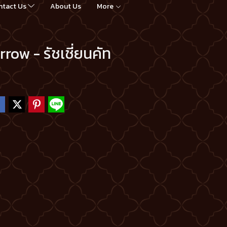
ntact Us
About Us
More
ow - รัชเชี่ยนคัท