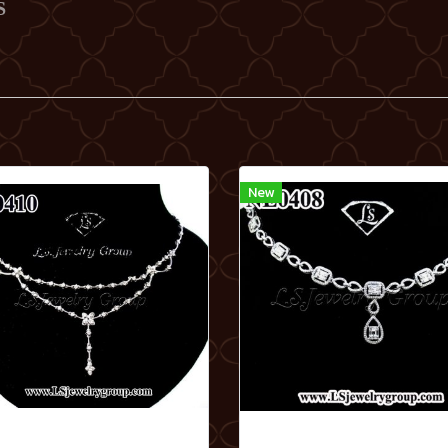
S
New