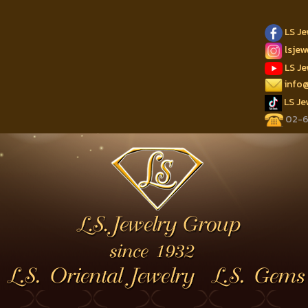
LS J
lsje
LS J
info
LS J
02-62