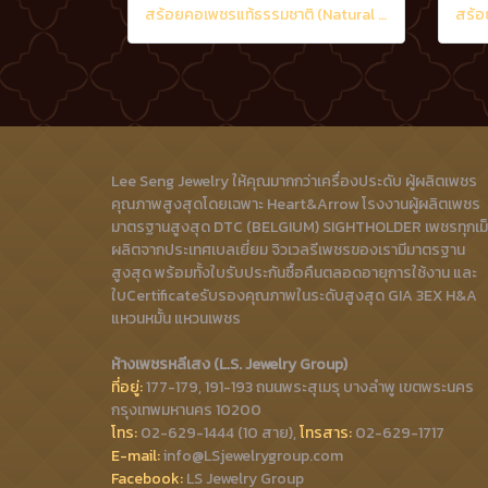
สร้อยคอเพชรแท้ธรรมชาติ (Natural Diamonds) 6.50 Ct.
Lee Seng Jewelry ให้คุณมากกว่าเครื่องประดับ ผู้ผลิตเพชร
คุณภาพสูงสุดโดยเฉพาะ Heart&Arrow โรงงานผู้ผลิตเพชร
มาตรฐานสูงสุด DTC (BELGIUM) SIGHTHOLDER เพชรทุกเม
ผลิตจากประเทศเบลเยี่ยม จิวเวลรีเพชรของเรามีมาตรฐาน
สูงสุด พร้อมทั้งใบรับประกันซื้อคืนตลอดอายุการใช้งาน และ
ใบCertificateรับรองคุณภาพในระดับสูงสุด GIA 3EX H&A
แหวนหมั้น แหวนเพชร
ห้างเพชรหลีเสง (L.S. Jewelry Group)
ที่อยู่:
177-179, 191-193 ถนนพระสุเมรุ บางลำพู เขตพระนคร
กรุงเทพมหานคร 10200
โทร:
02-629-1444 (10 สาย),
โทรสาร:
02-629-1717
E-mail:
info@LSjewelrygroup.com
Facebook:
LS Jewelry Group