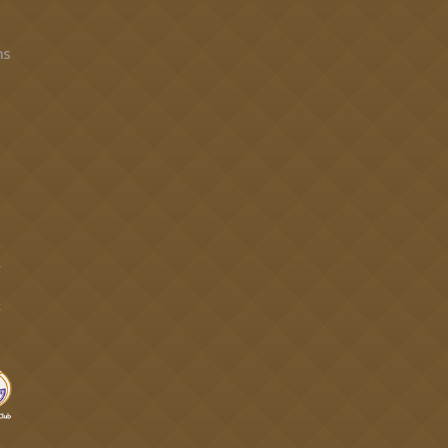
าร
4
t