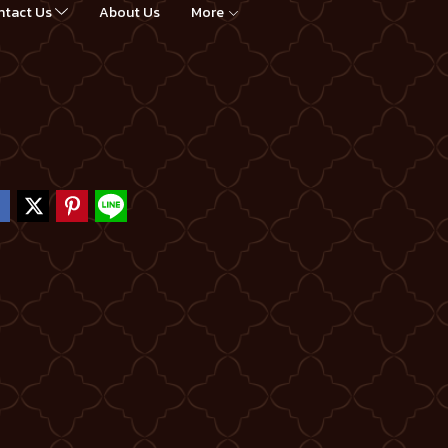
ntact Us
About Us
More