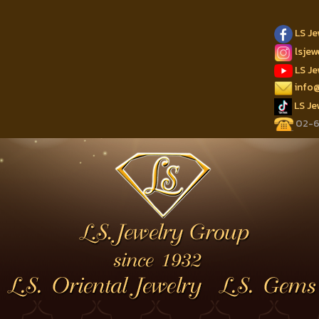
LS J
lsje
LS J
info
LS J
02-62