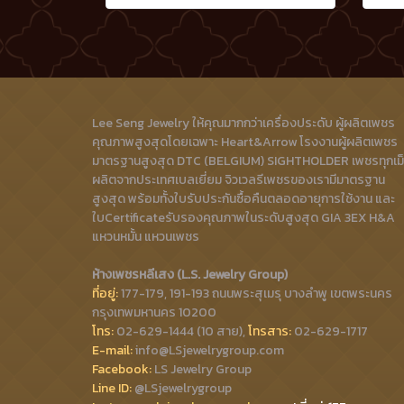
Lee Seng Jewelry ให้คุณมากกว่าเครื่องประดับ ผู้ผลิตเพชร
คุณภาพสูงสุดโดยเฉพาะ Heart&Arrow โรงงานผู้ผลิตเพชร
มาตรฐานสูงสุด DTC (BELGIUM) SIGHTHOLDER เพชรทุกเม
ผลิตจากประเทศเบลเยี่ยม จิวเวลรีเพชรของเรามีมาตรฐาน
สูงสุด พร้อมทั้งใบรับประกันซื้อคืนตลอดอายุการใช้งาน และ
ใบCertificateรับรองคุณภาพในระดับสูงสุด GIA 3EX H&A
แหวนหมั้น แหวนเพชร
ห้างเพชรหลีเสง (L.S. Jewelry Group)
ที่อยู่:
177-179, 191-193 ถนนพระสุเมรุ บางลำพู เขตพระนคร
กรุงเทพมหานคร 10200
โทร:
02-629-1444 (10 สาย),
โทรสาร:
02-629-1717
E-mail:
info@LSjewelrygroup.com
Facebook:
LS Jewelry Group
Line ID:
@LSjewelrygroup