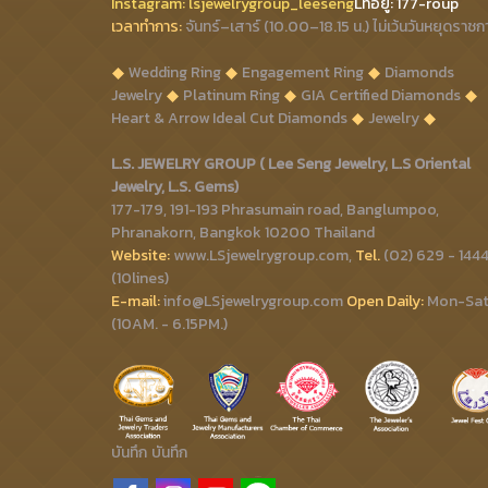
Instagram:
lsjewelrygroup_leeseng
Lที่
อยู่: 177-roup
เวลาทำการ:
จันทร์–เสาร์ (10.00–18.15 น.) ไม่เว้นวันหยุดราชก
Wedding Ring
Engagement Ring
Diamonds
Jewelry
Platinum Ring
GIA Certified Diamonds
Heart & Arrow Ideal Cut Diamonds
Jewelry
L.S. JEWELRY GROUP ( Lee Seng Jewelry, L.S Oriental
Jewelry, L.S. Gems)
177-179, 191-193 Phrasumain road, Banglumpoo,
Phranakorn, Bangkok 10200 Thailand
Website:
www.LSjewelrygroup.com,
Tel.
(02) 629 - 144
(10lines)
E-mail:
info@LSjewelrygroup.com
Open Daily:
Mon-Sa
(10AM. - 6.15PM.)
บันทึก
บันทึก