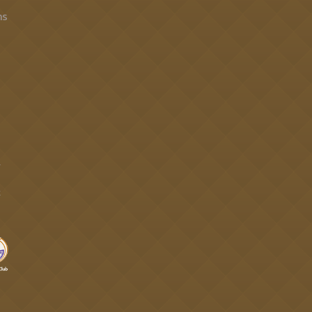
าร
4
t