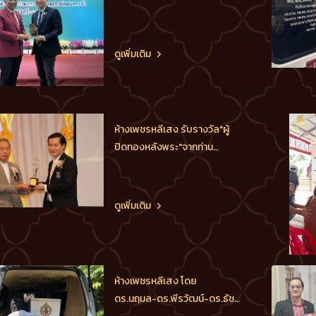
สำคัญพัฒนาประเทศในอนาคต
ห้างเพชรหลีเสง โดย ดร.พีร
วัฒน์-ดร.ธัชวิน สุรเศรษฐ
ดูเพิ่มเติม
M.D.L.S.Jewelry Group-
ประธานกต.ตร.กทม.(ภาค
ประชาชน)-ประธาน
กต.ตร.บก.น.1- ประธานสภาฯ
ห้างเพชรหลีเสง รับรางวัล"ผู้
เขตพระนคร-ที่ปรึกษาคณะ
ปิดทองหลังพระ"จากท่าน
ทำงานโครงการค่ายผู้นำฯ ได
ศาตราจารย์พิเศษ วิชา มหาคุณ
ประธานมูลนิธิต่อต้านการคอรัป
ชัน จากการเปิดโรงพยาบาล
ดูเพิ่มเติม
ศูนย์พักคอยผู้ป่วยโควิด เขต
พระนคร250เตียง และจัดรถ
พยาบาลฟรีรับผู้ป่วยโควิดเพื่อ
รักษา ขออนุโมทนาบุญให้ลูกค้า
ห้างเพชรหลีเสง โดย
ทุกท่านแ
ดร.นฤมล-ดร.พีรวัฒน์-ดร.ธัช