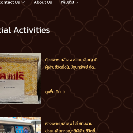
Contact Us
About Us
เพิ่มเติม
ial Activities
ห้างเพชรหลีเสง ช่วยเหลือญาติ
ผู้เสียชีวิตซึ่งไม่มีทุนทรัพย์ จัด
ซื้อโลง และนำส่งประกอบพิธี
ส่งดวงวิญญาณสู่สุขคติ เป็น
เพศหญิง 1 ราย อายุ 79 ปี ที่เสีย
ดูเพิ่มเติม
ชีวิต จากโรงพยาบาลปทุม นำ
ส่ง วัดน้อย โดยไม่มีค่าใช้จ่าย
ใดๆ ทั้งสิ้น ขออนุโมทนาบุญให้
ทุกท่านและครอบครัวอายุยื
ห้างเพชรหลีเสง ได้ให้ทีมงาน
ช่วยเหลือทางญาติผู้เสียชีวิตซึ่ง