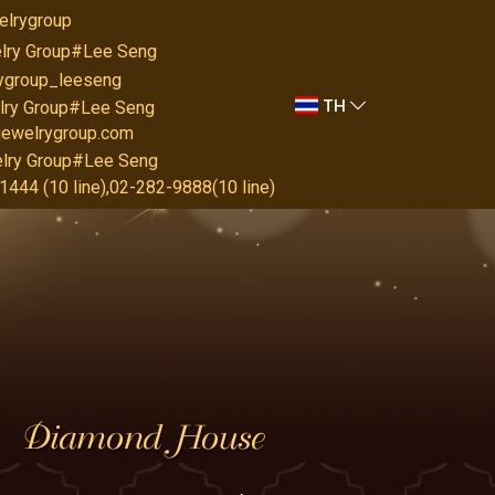
elrygroup
lry Group#Lee Seng
rygroup_leeseng
TH
lry Group#Lee Seng
jewelrygroup.com
lry Group#Lee Seng
444 (10 line),02-282-9888(10 line)