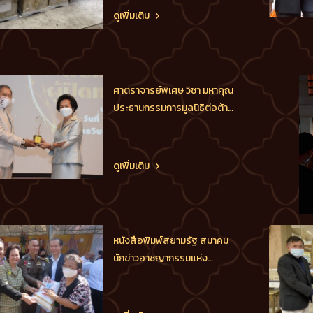
เพชรหลีเสง), ประธาน
ดูเพิ่มเติม
กต.ตร.กทม.(ภาคประชาชน) และ
ประธานกต.ตร.บก.น.1 บริจาค
โลงศพให้กับผู้เสียชีวิตที่ยากไร้
โดยมอบมอบหมายให้ทีมงาน รับ
ศาตราจารย์พิเศษ วิชา มหาคุณ
ร่างผู้เสียชีวิตจากบ้
ประธานกรรมการมูลนิธิต่อต้าน
การทุจริต เป็นประธานมอบ
รางวัล “ผู้ปิดทองหลังพระ”
ประจำปี 2564 แก่ พล.ต.อ.สุ
ดูเพิ่มเติม
วัฒน์ แจ้งยอดสุข ผู้บัญชาการ
ตำรวจแห่งชาติ, ดร.นฤมล สุร
เศรษฐ ประธานกรรมการ
L.S.Jewelry Group,
หนังสือพิมพ์สยามรัฐ สมาคม
ศาสตราจารย์นายแพทย์ ยง ภู่
นักข่าวอาชญากรรมแห่ง
วรวรรณ
ประเทศไทย จัดงานมอบรางวัล
“ผู้ปิดทองหลังพระ ประจำปี
2564” มีผู้ได้รับรางวัลคือ