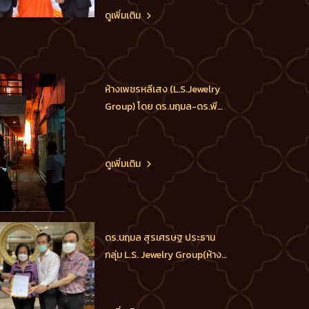
ธรรมวงศ์ (ท่านเจ้าคุณน้อย)เจ้า
ดูเพิ่มเติม
อาวาสวัดอินทรวิหาร, ท่านวสันต์
บุญหมื่นไวย์ ผู้อำนวยการเขต
พระนคร ร่วมกับ ดร.นฤมล-
ดร.พีรวัฒน์-ดร.ธัชวิน สุร
ห้างเพชรหลีเสง (L.S.Jewelry
เศรษฐ M.D.L.S.Jew
Group) โดย ดร.นฤมล-ดร.พีร
วัฒน์-ดร.ธัชวิน สุรเศรษฐ
M.D.L.S.Jewelry Group (ห้าง
เพชรหลีเสง), ประธาน
ดูเพิ่มเติม
กต.ตร.กทม.(ภาคประชาชน),
ประธานกต.ตร.บก.น.1, ประธาน
กต.ตร.บก.สายตรวจและปฏิบัติ
การพิเศษ(191), ประธาน
ดร.นฤมล สุรเศรษฐ ประธาน
กต.ตร.สน.ชนะสงคราม
กลุ่ม L.S. Jewelry Group(ห้าง
สนับสนุนอุปกรณ์
เพชรหลีเสง) ได้รับรางวัลผู้ปิด
ทองหลังพระ ประจำปี 2564
จาก ท่านศาสตราจารย์พิเศษ