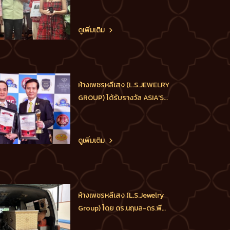
พระนคร นครแห่งความรัก” โดย
คู่รักที่จดทะเบียนสมรส ในวัน
วาเลนไทน์ 14 กุมภาพันธ์ 2566 ที่
ดูเพิ่มเติม
เขตพระนครทุกคู่ จะได้รับของที่
ระลึกมากมาย เช่น แหวนเพชร
และสร้อยคอทองคำ ซึ่งได้รับ
การสนับสนุนจากห้างเพชรหลี
ห้างเพชรหลีเสง (L.S.JEWELRY
เสง (L.
GROUP) ได้รับรางวัล ASIA'S
BEST BRAND OF THE YEAR
AWARD 2022 ในกลุ่มของ
เครื่องประดับและผู้ส่งออกจิ
ดูเพิ่มเติม
วเวลรี่เพชรที่ดีที่สุดในเอเชีย ซึ่ง
เป็นรางวัลที่มอบให้กับบริษัทที่มี
คุณภาพสินค้าและบริการที่ดี
เยี่ยม, มีจริยธรรมในการ
ห้างเพชรหลีเสง (L.S.Jewelry
ประกอบ
Group) โดย ดร.นฤมล-ดร.พีร
วัฒน์-ดร.ธัชวิน สุรเศรษฐ