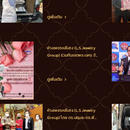
วิน สุรเศรษฐ ประธาน
กต.ตร.กทม.(ภาคประชาชน),
ประธานกต.ตร.บก.น.1,ประธาน
ดูเพิ่มเติม
กต.ตร.สน.ชนะสงครามและ
ประธานสภาฯ เขตพระนคร ได้
ให้ทีมงานช่วยเหลือทางญาติผู้
เสียชีวิตซึ่งไม่มีทุนทรัพย์ จัดซื้อ
ห้างเพชรหลีเสง (L.S.Jewelry
โลง และนำส่งประกอบพิธีส่ง
Group) ร่วมกับเขตพระนคร จัด
ดวงวิญญาณ
งานวันวาเลนไทน์ “เขตพระนคร
นครแห่งความรัก” มอบแหวน
เพชรแท้ Heart&Arrow น้ำงาม
ดูเพิ่มเติม
ที่สุด 3 วง มูลค่ารวม 100,000
บาท ให้แก่คู่รักผู้โชคดีที่จด
ทะเบียนสมรส ในวันวาเลนไทน์
14 กุมภาพันธ์ 2566 ที่เขต
ห้างเพชรหลีเสง (L.S.Jewelry
พระนครเท่
Group) โดย ดร.นฤมล-ดร.พีร
วัฒน์-ดร.ธัชวิน-ผศ.ดร.ชุติมา-