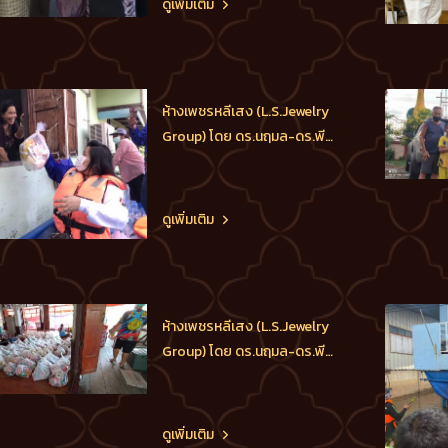
ดูเพิ่มเติม
พล.ต.อ.สุวัฒน์ แจ้งยอดสุข ผู้
บัญชาการตำรวจแห่งชาติ เป็น
นายตำรวจที่โปร่งใส ซื่อสัตย์
และเป็นที่พึ่งของตำรวจอย่าง
ห้างเพชรหลีเสง (L.S.Jewelry
แท้จริง, ดร.นฤมล สุร
Group) โดย ดร.นฤมล-ดร.พีร
วัฒน์-ดร.ธัชวิน สุรเศรษฐ
M.D.L.S.Jewelry Group (ห้าง
เพชรหลีเสง), ประธาน
ดูเพิ่มเติม
กต.ตร.กทม.(ภาคประชาชน),
ประธานกต.ตร.บก.น.1, ประธาน
กต.ตร.บก.สายตรวจและปฏิบัติ
การพิเศษ(191), ประธาน
ห้างเพชรหลีเสง (L.S.Jewelry
กต.ตร.สน.ชนะสงคราม ได้ส่ง
Group) โดย ดร.นฤมล-ดร.พีร
ทีมอาสา น
วัฒน์-ดร.ธัชวิน สุรเศรษฐ
M.D.L.S.Jewelry Group (ห้าง
เพชรหลีเสง), ประธาน
ดูเพิ่มเติม