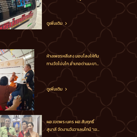
ไม่มีทุนทรัพย์ จัดซื้อโลง และนำ
ส่งประกอบพิธีส่งดวงวิญญาณ
สู่สุขคติ เป็นชาย1ราย อายุ 87
ดูเพิ่มเติม
ปี ที่เสียชีวิต จากโรงพยาบาล
อนันต์พัฒนา2 นำส่ง วัดกำแพง
จ.นนทบุรี โดยไม่มีค่าใช้จ่ายใดๆ
ทั้งสิ้น ขออนุโมทนาบุญ
ห้างเพชรหลีเสง มอบโลงให้กับ
ทางวัดโปงโก อำเภอด่านมะขาม
เตี้ย กาญจนบุรี โดยอาสานำ
โลง49ใบ พร้อมอุปกรณ์
ปฐมพยาบาลเบื้องต้นมอบให้วัด
ดูเพิ่มเติม
โปงโกเป็นวัดที่อยู่ห่างไกล จาก
ตัวเมืองมาก และมีชุมชนชาว
กะเหรี่ยงเป็นส่วนมาก ขอ
อนุโมทนาบุญให้ลูกค้าทุกท่าน
ผอ.เขตพระนคร ผอ.สัมฤทธิ์
และครอบครัวอายุยืนยาว สุข
สุมาลี จัดงานวันวาเลนไทน์ “เขต