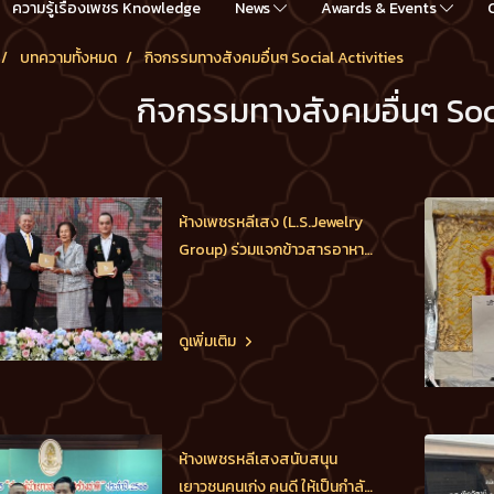
ความรู้เรื่องเพชร Knowledge
News
Awards & Events
บทความทั้งหมด
กิจกรรมทางสังคมอื่นๆ Social Activities
กิจกรรมทางสังคมอื่นๆ Soc
ห้างเพชรหลีเสง (L.S.Jewelry
Group) ร่วมแจกข้าวสารอาหาร
แห้งให้กับชาวชุมชน 1,000
ครอบครัว 15 ชุมชน พร้อมมอบ
ทุนการศึกษานักเรียนในเขต
ดูเพิ่มเติม
พระนคร โดย ดร.นฤมล-ดร.พีร
วัฒน์-ดร.ธัชวิน-ผศ.ดร.ชุติมา-
กัลยภรณ์ สุรเศรษฐ ที่ปรึกษา
รองผบ.ตร.-กต.ตร.กทม.ผู้ทรง
ห้างเพชรหลีเสงสนับสนุน
คุณวุฒิด้านความมั่
เยาวชนคนเก่ง คนดี ให้เป็นกำลัง