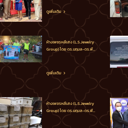
น้องกีฟ กัลยภรณ์ สุรเศรษฐ
M.D.L.S.Jewelry Group (ห้าง
ดูเพิ่มเติม
เพชรหลีเสง)- ประธาน
กต.ตร.กทม.(ภาคประชาชน)-
ประธานกต.ตร.บก.น.1-ประธาน
กต.ตร.สน.ชนะสงคราม และ
ห้างเพชรหลีเสง (L.S.Jewelry
ประธานที่ปรึกษาคณะดำเนินงาน
Group) โดย ดร.นฤมล-ดร.พีร
ศาลเ
วัฒน์-ดร.ธัชวิน สุรเศรษฐ
M.D.L.S.Jewelry Group (ห้าง
เพชรหลีเสง), ประธาน
ดูเพิ่มเติม
กต.ตร.กทม.(ภาคประชาชน) และ
ประธานกต.ตร.บก.น.1 มอบ
หมายให้อปพร.เขตพระนคร และ
อาสาที่อยู่ในสังกัด ออกช่วย
ห้างเพชรหลีเสง (L.S.Jewelry
เหลือพี่น้องประชาชนที่ประสบ
Group) โดย ดร.นฤมล-ดร.พีร
ภัยน
วัฒน์-ดร.ธัชวิน สุรเศรษฐ
M.D.L.S.Jewelry Group (ห้าง