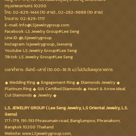
กรุงเทพมหานคร 10200
โทร: 02-629-1444 (10 สาย) , 02-282-9888 (10 สาย)
โทรสาร: 02-629-1717
E-mail: info@LSjewelrygroup.com
Facebook: LS Jewelry Group#Lee Seng
Line ID: @LSjewelrygroup
Instagram: lsjewelrygroup_leeseng
Youtube: LS Jewelry Group#Lee Seng
Tiktok: LS Jewelry Group#Lee Seng
เวลาทำการ: จันทร์–เสาร์ (10.00–18.15 น.) ไม่เว้นวันหยุดราชการ
Wedding Ring
Engagement Ring
Diamonds Jewelry
Platinum Ring
GIA Certified Diamonds
Heart & Arrow Ideal
Cut Diamonds
Jewelry
L.S. JEWELRY GROUP ( Lee Seng Jewelry, L.S Oriental Jewelry, L.S.
Gems)
177-179, 191-193 Phrasumain road, Banglumpoo, Phranakorn,
Bangkok 10200 Thailand
Website: www.LSjewelrygroup.com,