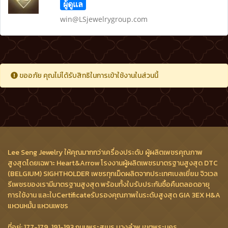
ผู้ดูแล
win@LSjewelrygroup.com
ขออภัย คุณไม่ได้รับสิทธิในการเข้าใช้งานในส่วนนี้
Lee Seng Jewelry ให้คุณมากกว่าเครื่องประดับ ผู้ผลิตเพชรคุณภาพ
สูงสุดโดยเฉพาะ Heart&Arrow โรงงานผู้ผลิตเพชรมาตรฐานสูงสุด DTC
(BELGIUM) SIGHTHOLDER เพชรทุกเม็ดผลิตจากประเทศเบลเยี่ยม จิวเวล
รีเพชรของเรามีมาตรฐานสูงสุด พร้อมทั้งใบรับประกันซื้อคืนตลอดอายุ
การใช้งาน และใบCertificateรับรองคุณภาพในระดับสูงสุด GIA 3EX H&A
แหวนหมั้น แหวนเพชร
ที่อยู่: 177-179, 191-193 ถนนพระสุเมรุ บางลำพู เขตพระนคร